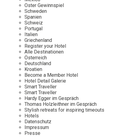
Osterkalender
Our Story
Kontakt
Oster Gewinnspiel
Mexico
Persönlichkeiten
Schweden
Career
Niederlande
Impressum
Spanien
Schweiz
Österreich
Portugal
Adventkalender
Italien
Portugal
Griechenland
Schweden
Register your Hotel
Alle Destinationen
Spanien
Österreich
Schweiz
Deutschland
Kroatien
USA
Become a Member Hotel
Hotel Detail Galerie
Smart Traveller
Smart Traveller
Hardy Egger im Gespräch
Thomas Holzleithner im Gespräch
Stylish retreats for inspiring timeouts
Hotels
Datenschutz
Impressum
Presse