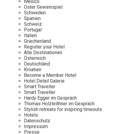
Mexico
Oster Gewinnspiel
Wellness
Japan
Osterkalend
Schweden
Kroatien
Persönlichk
Spanien
Schweiz
Mexico
Portugal
Niederlande
Italien
Griechenland
Österreich
Register your Hotel
Portugal
Alle Destinationen
Österreich
Schweden
Deutschland
Kroatien
Spanien
Become a Member Hotel
Schweiz
Hotel Detail Galerie
Smart Traveller
USA
Smart Traveller
Hardy Egger im Gespräch
Thomas Holzleithner im Gespräch
Stylish retreats for inspiring timeouts
Hotels
Datenschutz
Impressum
Presse