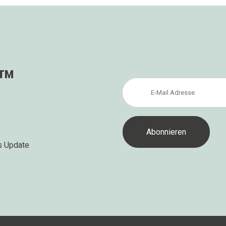
s™
s Update