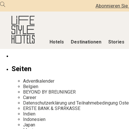
Abonnieren Sie 
Hotels
Destinationen
Stories
Hotels
Destinationen
Stories
Seiten
Alle Hotels
Alle Destinationen
Alle Stories
Adventkalender
Alpine Lifestyle
Belgien
Adventkalen
Belgien
BEYOND BY BREUNINGER
Beach
Deutschland
Aktiv & Wel
Career
City
Griechenland
Culture
Datenschutzerklärung und Teilnahmebedingung Oste
ERSTE BANK & SPARKASSE
Countryside
Indien
Design & Arc
Indien
Mindful Traveller
Indonesien
Eat & Drink
Indonesien
Japan
New Member
Italien
Mindful Trav