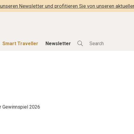
unseren Newsletter und profitieren Sie von unseren aktuell
Smart Traveller
Newsletter
Shop
Smart Travelle
Alle Produkte
Alle Smart Deals
der
Lifestylehotels BOOK
Smart Traveller
lness
The Stylemate Magazin/e
Newsletter Anmel
Gutschein/Voucher
r Gewinnspiel 2026
hitektur
eller