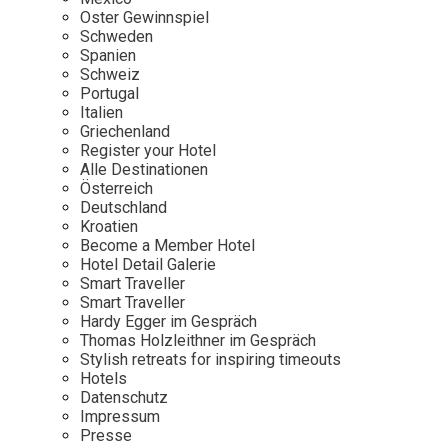
Osterkalender
Our Story
Kontakt
Oster Gewinnspiel
Mexico
Persönlichkeiten
Schweden
Career
Niederlande
Impressum
Spanien
Schweiz
Österreich
Portugal
Adventkalender
Italien
Portugal
Griechenland
Schweden
Register your Hotel
Alle Destinationen
Spanien
Österreich
Schweiz
Deutschland
Kroatien
USA
Become a Member Hotel
Hotel Detail Galerie
Smart Traveller
Smart Traveller
Hardy Egger im Gespräch
Thomas Holzleithner im Gespräch
Stylish retreats for inspiring timeouts
Hotels
Datenschutz
Impressum
Presse