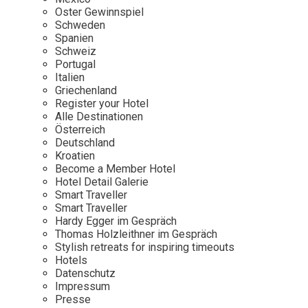
Osterkalender
Our Story
Kontakt
Oster Gewinnspiel
Mexico
Persönlichkeiten
Schweden
Career
Niederlande
Impressum
Spanien
Schweiz
Österreich
Portugal
Adventkalender
Italien
Portugal
Griechenland
Schweden
Register your Hotel
Alle Destinationen
Spanien
Österreich
Schweiz
Deutschland
Kroatien
USA
Become a Member Hotel
Hotel Detail Galerie
Smart Traveller
Smart Traveller
Hardy Egger im Gespräch
Thomas Holzleithner im Gespräch
Stylish retreats for inspiring timeouts
Hotels
Datenschutz
Impressum
Presse