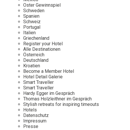
Osterkalender
Our Story
Kontakt
Oster Gewinnspiel
Mexico
Persönlichkeiten
Schweden
Career
Niederlande
Impressum
Spanien
Schweiz
Österreich
Portugal
Adventkalender
Italien
Portugal
Griechenland
Schweden
Register your Hotel
Alle Destinationen
Spanien
Österreich
Schweiz
Deutschland
Kroatien
USA
Become a Member Hotel
Hotel Detail Galerie
Smart Traveller
Smart Traveller
Hardy Egger im Gespräch
Thomas Holzleithner im Gespräch
Stylish retreats for inspiring timeouts
Hotels
Datenschutz
Impressum
Presse