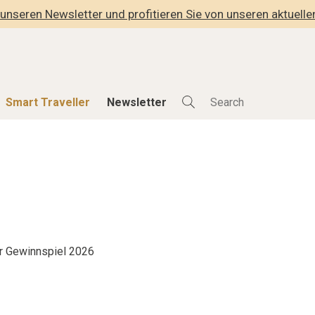
unseren Newsletter und profitieren Sie von unseren aktuell
Smart Traveller
Newsletter
Shop
Smart Travelle
Alle Produkte
Alle Smart Deals
der
Lifestylehotels BOOK
Smart Traveller
lness
The Stylemate Magazin/e
Newsletter Anmel
Gutschein/Voucher
r Gewinnspiel 2026
hitektur
eller