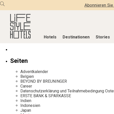
Abonnieren Sie 
Hotels
Destinationen
Stories
Hotels
Destinationen
Stories
Seiten
Alle Hotels
Alle Destinationen
Alle Stories
Adventkalender
Alpine Lifestyle
Belgien
Adventkalen
Belgien
BEYOND BY BREUNINGER
Beach
Deutschland
Aktiv & Wel
Career
City
Griechenland
Culture
Datenschutzerklärung und Teilnahmebedingung Oste
ERSTE BANK & SPARKASSE
Countryside
Indien
Design & Arc
Indien
Mindful Traveller
Indonesien
Eat & Drink
Indonesien
Japan
New Member
Italien
Mindful Trav