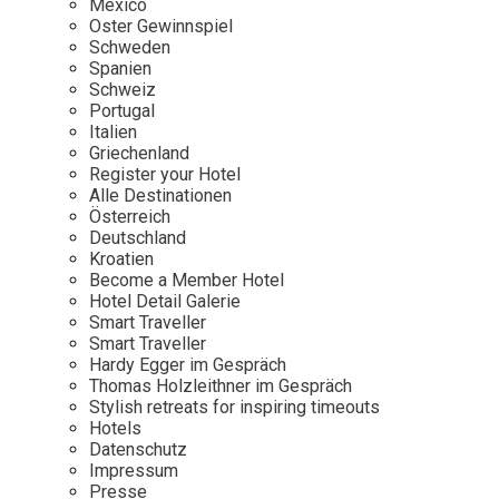
Mexico
Oster Gewinnspiel
Wellness
Japan
Osterkalend
Schweden
Kroatien
Persönlichk
Spanien
Schweiz
Mexico
Portugal
Niederlande
Italien
Griechenland
Österreich
Register your Hotel
Portugal
Alle Destinationen
Österreich
Schweden
Deutschland
Kroatien
Spanien
Become a Member Hotel
Schweiz
Hotel Detail Galerie
Smart Traveller
USA
Smart Traveller
Hardy Egger im Gespräch
Thomas Holzleithner im Gespräch
Stylish retreats for inspiring timeouts
Hotels
Datenschutz
Impressum
Presse