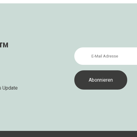
s™
s Update