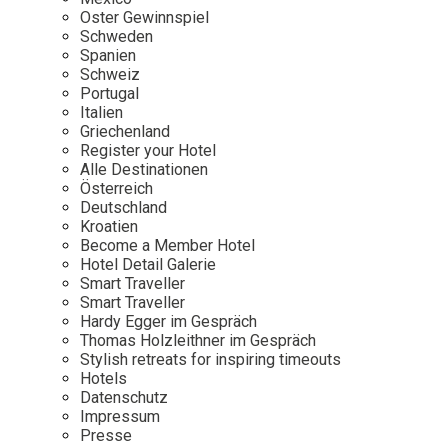
Osterkalender
Our Story
Kontakt
Oster Gewinnspiel
Mexico
Persönlichkeiten
Schweden
Career
Niederlande
Impressum
Spanien
Schweiz
Österreich
Portugal
Adventkalender
Italien
Portugal
Griechenland
Schweden
Register your Hotel
Alle Destinationen
Spanien
Österreich
Schweiz
Deutschland
Kroatien
USA
Become a Member Hotel
Hotel Detail Galerie
Smart Traveller
Smart Traveller
Hardy Egger im Gespräch
Thomas Holzleithner im Gespräch
Stylish retreats for inspiring timeouts
Hotels
Datenschutz
Impressum
Presse