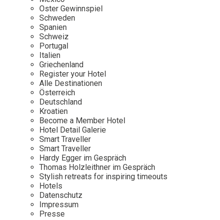
Osterkalender
Our Story
Kontakt
Oster Gewinnspiel
Mexico
Persönlichkeiten
Schweden
Career
Niederlande
Impressum
Spanien
Schweiz
Österreich
Portugal
Adventkalender
Italien
Portugal
Griechenland
Schweden
Register your Hotel
Alle Destinationen
Spanien
Österreich
Schweiz
Deutschland
Kroatien
USA
Become a Member Hotel
Hotel Detail Galerie
Smart Traveller
Smart Traveller
Hardy Egger im Gespräch
Thomas Holzleithner im Gespräch
Stylish retreats for inspiring timeouts
Hotels
Datenschutz
Impressum
Presse