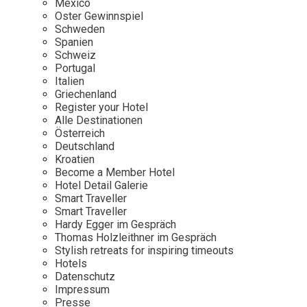
Mexico
Oster Gewinnspiel
Wellness
Japan
Osterkalend
Schweden
Kroatien
Persönlichk
Spanien
Schweiz
Mexico
Portugal
Niederlande
Italien
Griechenland
Österreich
Register your Hotel
Portugal
Alle Destinationen
Österreich
Schweden
Deutschland
Kroatien
Spanien
Become a Member Hotel
Schweiz
Hotel Detail Galerie
Smart Traveller
USA
Smart Traveller
Hardy Egger im Gespräch
Thomas Holzleithner im Gespräch
Stylish retreats for inspiring timeouts
Hotels
Datenschutz
Impressum
Presse