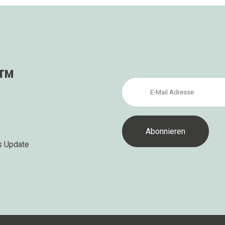
s™
s Update