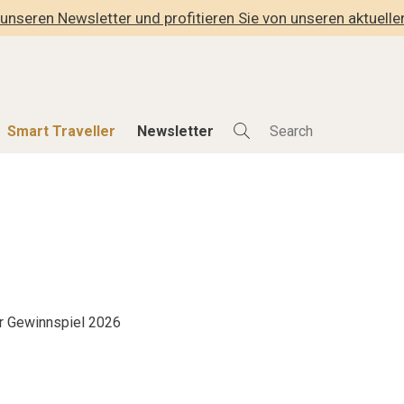
unseren Newsletter und profitieren Sie von unseren aktuell
Smart Traveller
Newsletter
Shop
Smart Travelle
Alle Produkte
Alle Smart Deals
der
Lifestylehotels BOOK
Smart Traveller
lness
The Stylemate Magazin/e
Newsletter Anmel
Gutschein/Voucher
r Gewinnspiel 2026
hitektur
eller