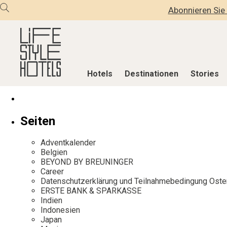
Abonnieren Sie 
Hotels
Destinationen
Stories
Hotels
Destinationen
Stories
Seiten
Alle Hotels
Alle Destinationen
Alle Stories
Adventkalender
Alpine Lifestyle
Belgien
Adventkalen
Belgien
BEYOND BY BREUNINGER
Beach
Deutschland
Aktiv & Wel
Career
City
Griechenland
Culture
Datenschutzerklärung und Teilnahmebedingung Oste
ERSTE BANK & SPARKASSE
Countryside
Indien
Design & Arc
Indien
Mindful Traveller
Indonesien
Eat & Drink
Indonesien
Japan
New Member
Italien
Mindful Trav