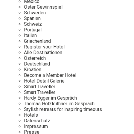
Mexico
Oster Gewinnspiel
Wellness
Japan
Osterkalend
Schweden
Kroatien
Persönlichk
Spanien
Schweiz
Mexico
Portugal
Niederlande
Italien
Griechenland
Österreich
Register your Hotel
Portugal
Alle Destinationen
Österreich
Schweden
Deutschland
Kroatien
Spanien
Become a Member Hotel
Schweiz
Hotel Detail Galerie
Smart Traveller
USA
Smart Traveller
Hardy Egger im Gespräch
Thomas Holzleithner im Gespräch
Stylish retreats for inspiring timeouts
Hotels
Datenschutz
Impressum
Presse