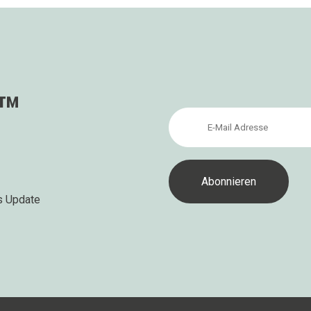
s™
s Update