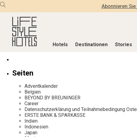
Abonnieren Sie 
Hotels
Destinationen
Stories
Hotels
Destinationen
Stories
Seiten
Alle Hotels
Alle Destinationen
Alle Stories
Adventkalender
Alpine Lifestyle
Belgien
Adventkalen
Belgien
BEYOND BY BREUNINGER
Beach
Deutschland
Aktiv & Wel
Career
City
Griechenland
Culture
Datenschutzerklärung und Teilnahmebedingung Oste
ERSTE BANK & SPARKASSE
Countryside
Indien
Design & Arc
Indien
Mindful Traveller
Indonesien
Eat & Drink
Indonesien
Japan
New Member
Italien
Mindful Trav