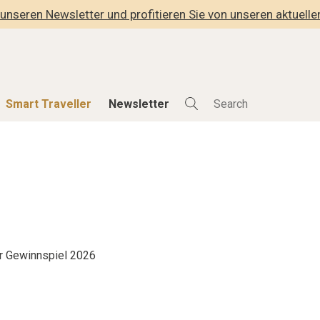
unseren Newsletter und profitieren Sie von unseren aktuell
Smart Traveller
Newsletter
Shop
Smart Travelle
Alle Produkte
Alle Smart Deals
der
Lifestylehotels BOOK
Smart Traveller
lness
The Stylemate Magazin/e
Newsletter Anmel
Gutschein/Voucher
r Gewinnspiel 2026
hitektur
eller