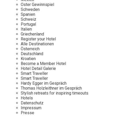
Osterkalender
Our Story
Kontakt
Oster Gewinnspiel
Mexico
Persönlichkeiten
Schweden
Career
Niederlande
Impressum
Spanien
Schweiz
Österreich
Portugal
Adventkalender
Italien
Portugal
Griechenland
Schweden
Register your Hotel
Alle Destinationen
Spanien
Österreich
Schweiz
Deutschland
Kroatien
USA
Become a Member Hotel
Hotel Detail Galerie
Smart Traveller
Smart Traveller
Hardy Egger im Gespräch
Thomas Holzleithner im Gespräch
Stylish retreats for inspiring timeouts
Hotels
Datenschutz
Impressum
Presse