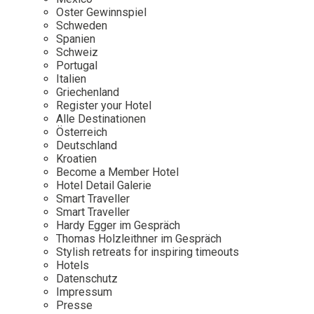
Osterkalender
Our Story
Kontakt
Oster Gewinnspiel
Mexico
Persönlichkeiten
Schweden
Career
Niederlande
Impressum
Spanien
Schweiz
Österreich
Portugal
Adventkalender
Italien
Portugal
Griechenland
Schweden
Register your Hotel
Alle Destinationen
Spanien
Österreich
Schweiz
Deutschland
Kroatien
USA
Become a Member Hotel
Hotel Detail Galerie
Smart Traveller
Smart Traveller
Hardy Egger im Gespräch
Thomas Holzleithner im Gespräch
Stylish retreats for inspiring timeouts
Hotels
Datenschutz
Impressum
Presse