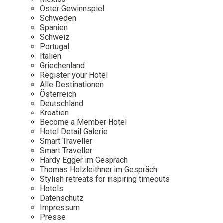
Osterkalender
Our Story
Kontakt
Oster Gewinnspiel
Mexico
Persönlichkeiten
Schweden
Career
Niederlande
Impressum
Spanien
Schweiz
Österreich
Portugal
Adventkalender
Italien
Portugal
Griechenland
Schweden
Register your Hotel
Alle Destinationen
Spanien
Österreich
Schweiz
Deutschland
Kroatien
USA
Become a Member Hotel
Hotel Detail Galerie
Smart Traveller
Smart Traveller
Hardy Egger im Gespräch
Thomas Holzleithner im Gespräch
Stylish retreats for inspiring timeouts
Hotels
Datenschutz
Impressum
Presse