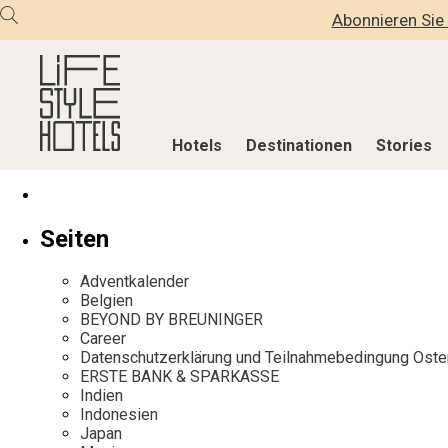
Abonnieren Sie 
Hotels
Destinationen
Stories
Hotels
Destinationen
Stories
Seiten
Alle Hotels
Alle Destinationen
Alle Stories
Adventkalender
Alpine Lifestyle
Belgien
Adventkalen
Belgien
BEYOND BY BREUNINGER
Beach
Deutschland
Aktiv & Wel
Career
City
Griechenland
Culture
Datenschutzerklärung und Teilnahmebedingung Oste
ERSTE BANK & SPARKASSE
Countryside
Indien
Design & Arc
Indien
Mindful Traveller
Indonesien
Eat & Drink
Indonesien
Japan
New Member
Italien
Mindful Trav