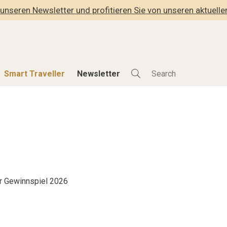
unseren Newsletter und profitieren Sie von unseren aktuell
Smart Traveller
Newsletter
Shop
Smart Travelle
Alle Produkte
Alle Smart Deals
der
Lifestylehotels BOOK
Smart Traveller
lness
The Stylemate Magazin/e
Newsletter Anmel
Gutschein/Voucher
r Gewinnspiel 2026
hitektur
eller