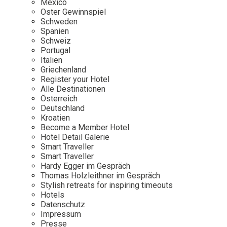
Mexico
Oster Gewinnspiel
Wellness
Japan
Osterkalend
Schweden
Kroatien
Persönlichk
Spanien
Schweiz
Mexico
Portugal
Niederlande
Italien
Griechenland
Österreich
Register your Hotel
Portugal
Alle Destinationen
Österreich
Schweden
Deutschland
Kroatien
Spanien
Become a Member Hotel
Schweiz
Hotel Detail Galerie
Smart Traveller
USA
Smart Traveller
Hardy Egger im Gespräch
Thomas Holzleithner im Gespräch
Stylish retreats for inspiring timeouts
Hotels
Datenschutz
Impressum
Presse