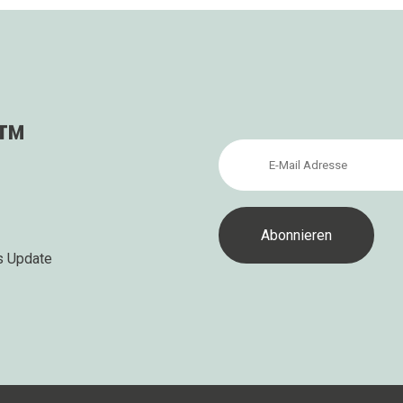
s™
s Update