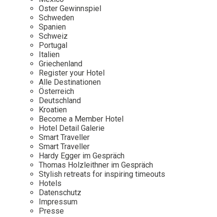
Osterkalender
Our Story
Kontakt
Oster Gewinnspiel
Mexico
Persönlichkeiten
Schweden
Career
Niederlande
Impressum
Spanien
Schweiz
Österreich
Portugal
Adventkalender
Italien
Portugal
Griechenland
Schweden
Register your Hotel
Alle Destinationen
Spanien
Österreich
Schweiz
Deutschland
Kroatien
USA
Become a Member Hotel
Hotel Detail Galerie
Smart Traveller
Smart Traveller
Hardy Egger im Gespräch
Thomas Holzleithner im Gespräch
Stylish retreats for inspiring timeouts
Hotels
Datenschutz
Impressum
Presse