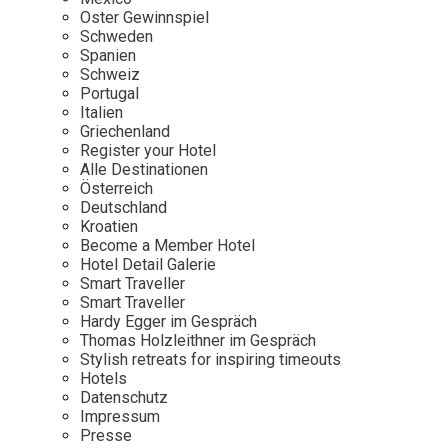
Osterkalender
Our Story
Kontakt
Oster Gewinnspiel
Mexico
Persönlichkeiten
Schweden
Career
Niederlande
Impressum
Spanien
Schweiz
Österreich
Portugal
Adventkalender
Italien
Portugal
Griechenland
Schweden
Register your Hotel
Alle Destinationen
Spanien
Österreich
Schweiz
Deutschland
Kroatien
USA
Become a Member Hotel
Hotel Detail Galerie
Smart Traveller
Smart Traveller
Hardy Egger im Gespräch
Thomas Holzleithner im Gespräch
Stylish retreats for inspiring timeouts
Hotels
Datenschutz
Impressum
Presse