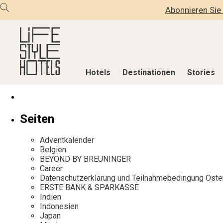
Abonnieren Sie 
Hotels
Destinationen
Stories
Hotels
Destinationen
Stories
Seiten
Alle Hotels
Alle Destinationen
Alle Stories
Adventkalender
Alpine Lifestyle
Belgien
Adventkalen
Belgien
BEYOND BY BREUNINGER
Beach
Deutschland
Aktiv & Wel
Career
City
Griechenland
Culture
Datenschutzerklärung und Teilnahmebedingung Oste
ERSTE BANK & SPARKASSE
Countryside
Indien
Design & Arc
Indien
Mindful Traveller
Indonesien
Eat & Drink
Indonesien
Japan
New Member
Italien
Mindful Trav