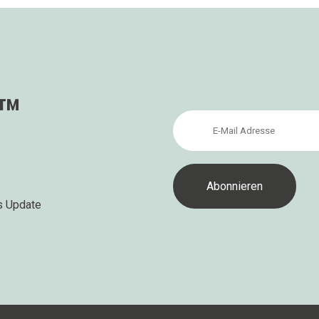
s™
s Update