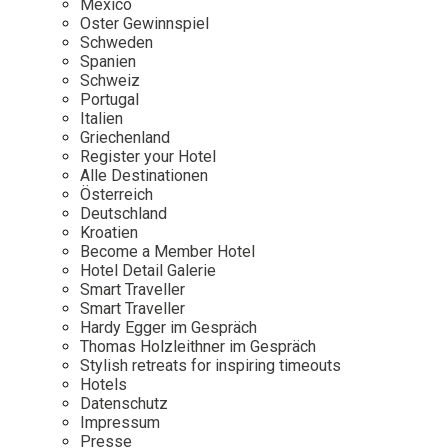
Mexico
Oster Gewinnspiel
Wellness
Japan
Osterkalend
Schweden
Kroatien
Persönlichk
Spanien
Schweiz
Mexico
Portugal
Niederlande
Italien
Griechenland
Österreich
Register your Hotel
Portugal
Alle Destinationen
Österreich
Schweden
Deutschland
Kroatien
Spanien
Become a Member Hotel
Schweiz
Hotel Detail Galerie
Smart Traveller
USA
Smart Traveller
Hardy Egger im Gespräch
Thomas Holzleithner im Gespräch
Stylish retreats for inspiring timeouts
Hotels
Datenschutz
Impressum
Presse