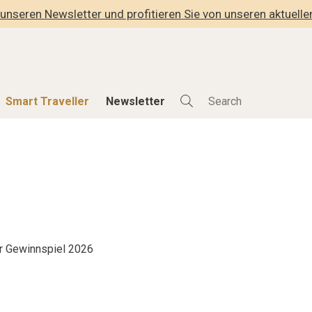
unseren Newsletter und profitieren Sie von unseren aktuell
Smart Traveller
Newsletter
Shop
Smart Travelle
Alle Produkte
Alle Smart Deals
der
Lifestylehotels BOOK
Smart Traveller
lness
The Stylemate Magazin/e
Newsletter Anmel
Gutschein/Voucher
r Gewinnspiel 2026
hitektur
eller