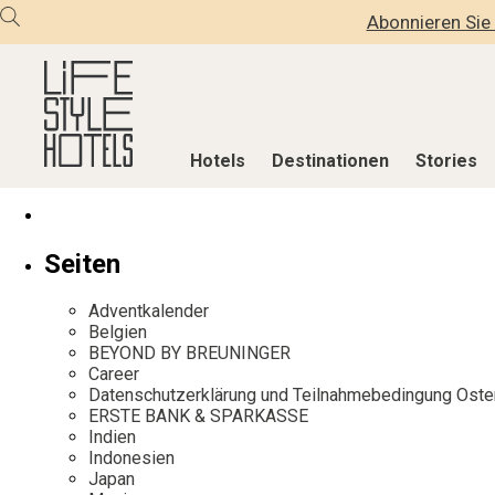
Abonnieren Sie 
Hotels
Destinationen
Stories
Hotels
Destinationen
Stories
Seiten
Alle Hotels
Alle Destinationen
Alle Stories
Adventkalender
Alpine Lifestyle
Belgien
Adventkalen
Belgien
BEYOND BY BREUNINGER
Beach
Deutschland
Aktiv & Wel
Career
City
Griechenland
Culture
Datenschutzerklärung und Teilnahmebedingung Oste
ERSTE BANK & SPARKASSE
Countryside
Indien
Design & Arc
Indien
Mindful Traveller
Indonesien
Eat & Drink
Indonesien
Japan
New Member
Italien
Mindful Trav