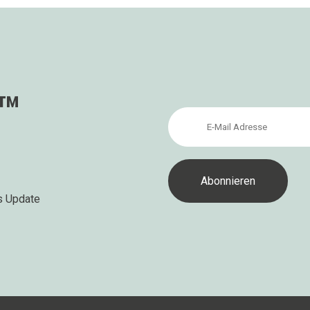
s™
s Update