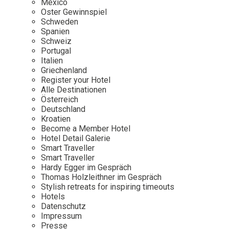
Mexico
Oster Gewinnspiel
Wellness
Japan
Osterkalend
Schweden
Kroatien
Persönlichk
Spanien
Schweiz
Mexico
Portugal
Niederlande
Italien
Griechenland
Österreich
Register your Hotel
Portugal
Alle Destinationen
Österreich
Schweden
Deutschland
Kroatien
Spanien
Become a Member Hotel
Schweiz
Hotel Detail Galerie
Smart Traveller
USA
Smart Traveller
Hardy Egger im Gespräch
Thomas Holzleithner im Gespräch
Stylish retreats for inspiring timeouts
Hotels
Datenschutz
Impressum
Presse