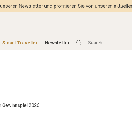
unseren Newsletter und profitieren Sie von unseren aktuell
Smart Traveller
Newsletter
Shop
Smart Travelle
Alle Produkte
Alle Smart Deals
der
Lifestylehotels BOOK
Smart Traveller
lness
The Stylemate Magazin/e
Newsletter Anmel
Gutschein/Voucher
r Gewinnspiel 2026
hitektur
eller