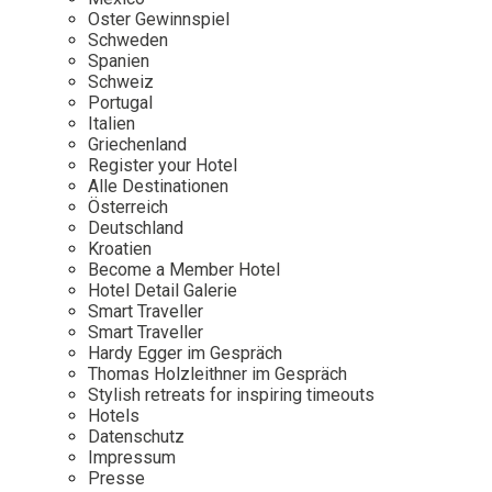
Osterkalender
Our Story
Kontakt
Oster Gewinnspiel
Mexico
Persönlichkeiten
Schweden
Career
Niederlande
Impressum
Spanien
Schweiz
Österreich
Portugal
Adventkalender
Italien
Portugal
Griechenland
Schweden
Register your Hotel
Alle Destinationen
Spanien
Österreich
Schweiz
Deutschland
Kroatien
USA
Become a Member Hotel
Hotel Detail Galerie
Smart Traveller
Smart Traveller
Hardy Egger im Gespräch
Thomas Holzleithner im Gespräch
Stylish retreats for inspiring timeouts
Hotels
Datenschutz
Impressum
Presse