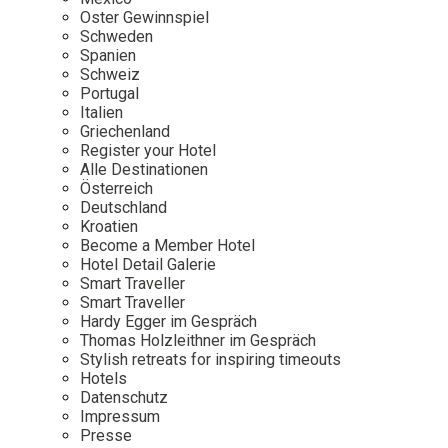
Osterkalender
Our Story
Kontakt
Oster Gewinnspiel
Mexico
Persönlichkeiten
Schweden
Career
Niederlande
Impressum
Spanien
Schweiz
Österreich
Portugal
Adventkalender
Italien
Portugal
Griechenland
Schweden
Register your Hotel
Alle Destinationen
Spanien
Österreich
Schweiz
Deutschland
Kroatien
USA
Become a Member Hotel
Hotel Detail Galerie
Smart Traveller
Smart Traveller
Hardy Egger im Gespräch
Thomas Holzleithner im Gespräch
Stylish retreats for inspiring timeouts
Hotels
Datenschutz
Impressum
Presse