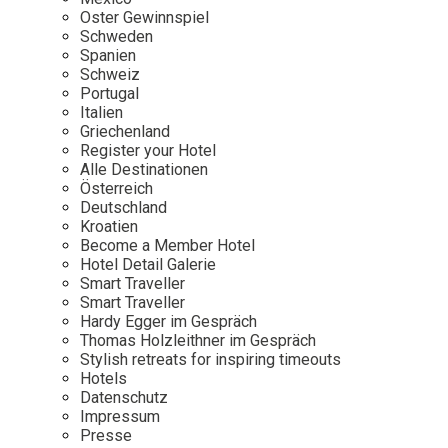
Osterkalender
Our Story
Kontakt
Oster Gewinnspiel
Mexico
Persönlichkeiten
Schweden
Career
Niederlande
Impressum
Spanien
Schweiz
Österreich
Portugal
Adventkalender
Italien
Portugal
Griechenland
Schweden
Register your Hotel
Alle Destinationen
Spanien
Österreich
Schweiz
Deutschland
Kroatien
USA
Become a Member Hotel
Hotel Detail Galerie
Smart Traveller
Smart Traveller
Hardy Egger im Gespräch
Thomas Holzleithner im Gespräch
Stylish retreats for inspiring timeouts
Hotels
Datenschutz
Impressum
Presse