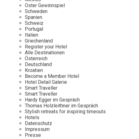
Osterkalender
Our Story
Kontakt
Oster Gewinnspiel
Mexico
Persönlichkeiten
Schweden
Career
Niederlande
Impressum
Spanien
Schweiz
Österreich
Portugal
Adventkalender
Italien
Portugal
Griechenland
Schweden
Register your Hotel
Alle Destinationen
Spanien
Österreich
Schweiz
Deutschland
Kroatien
USA
Become a Member Hotel
Hotel Detail Galerie
Smart Traveller
Smart Traveller
Hardy Egger im Gespräch
Thomas Holzleithner im Gespräch
Stylish retreats for inspiring timeouts
Hotels
Datenschutz
Impressum
Presse