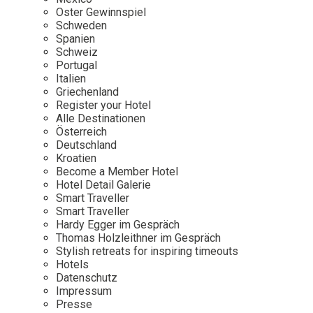
Osterkalender
Our Story
Kontakt
Oster Gewinnspiel
Mexico
Persönlichkeiten
Schweden
Career
Niederlande
Impressum
Spanien
Schweiz
Österreich
Portugal
Adventkalender
Italien
Portugal
Griechenland
Schweden
Register your Hotel
Alle Destinationen
Spanien
Österreich
Schweiz
Deutschland
Kroatien
USA
Become a Member Hotel
Hotel Detail Galerie
Smart Traveller
Smart Traveller
Hardy Egger im Gespräch
Thomas Holzleithner im Gespräch
Stylish retreats for inspiring timeouts
Hotels
Datenschutz
Impressum
Presse