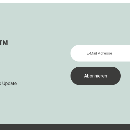
s™
s Update