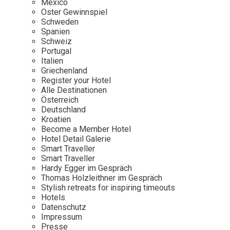
Mexico
Oster Gewinnspiel
Wellness
Japan
Osterkalend
Schweden
Kroatien
Persönlichk
Spanien
Schweiz
Mexico
Portugal
Niederlande
Italien
Griechenland
Österreich
Register your Hotel
Portugal
Alle Destinationen
Österreich
Schweden
Deutschland
Kroatien
Spanien
Become a Member Hotel
Schweiz
Hotel Detail Galerie
Smart Traveller
USA
Smart Traveller
Hardy Egger im Gespräch
Thomas Holzleithner im Gespräch
Stylish retreats for inspiring timeouts
Hotels
Datenschutz
Impressum
Presse