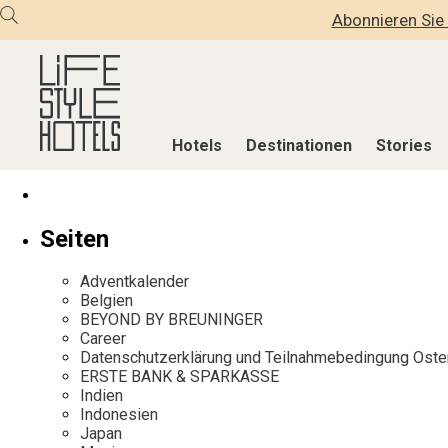
Abonnieren Sie 
Hotels
Destinationen
Stories
Hotels
Destinationen
Stories
Seiten
Alle Hotels
Alle Destinationen
Alle Stories
Adventkalender
Alpine Lifestyle
Belgien
Adventkalen
Belgien
BEYOND BY BREUNINGER
Beach
Deutschland
Aktiv & Wel
Career
City
Griechenland
Culture
Datenschutzerklärung und Teilnahmebedingung Oste
ERSTE BANK & SPARKASSE
Countryside
Indien
Design & Arc
Indien
Mindful Traveller
Indonesien
Eat & Drink
Indonesien
Japan
New Member
Italien
Mindful Trav