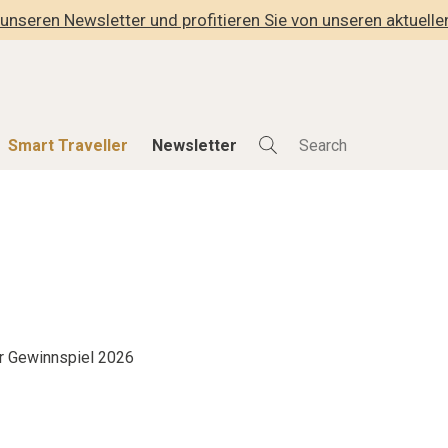
unseren Newsletter und profitieren Sie von unseren aktuell
Smart Traveller
Newsletter
Shop
Smart Travelle
Alle Produkte
Alle Smart Deals
der
Lifestylehotels BOOK
Smart Traveller
lness
The Stylemate Magazin/e
Newsletter Anmel
Gutschein/Voucher
r Gewinnspiel 2026
hitektur
eller