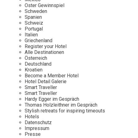
Osterkalender
Our Story
Kontakt
Oster Gewinnspiel
Mexico
Persönlichkeiten
Schweden
Career
Niederlande
Impressum
Spanien
Schweiz
Österreich
Portugal
Adventkalender
Italien
Portugal
Griechenland
Schweden
Register your Hotel
Alle Destinationen
Spanien
Österreich
Schweiz
Deutschland
Kroatien
USA
Become a Member Hotel
Hotel Detail Galerie
Smart Traveller
Smart Traveller
Hardy Egger im Gespräch
Thomas Holzleithner im Gespräch
Stylish retreats for inspiring timeouts
Hotels
Datenschutz
Impressum
Presse