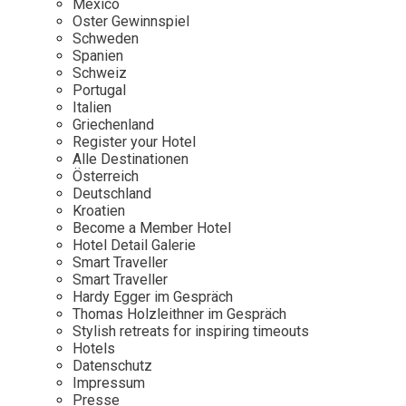
Mexico
Oster Gewinnspiel
Wellness
Japan
Osterkalend
Schweden
Kroatien
Persönlichk
Spanien
Schweiz
Mexico
Portugal
Niederlande
Italien
Griechenland
Österreich
Register your Hotel
Portugal
Alle Destinationen
Österreich
Schweden
Deutschland
Kroatien
Spanien
Become a Member Hotel
Schweiz
Hotel Detail Galerie
Smart Traveller
USA
Smart Traveller
Hardy Egger im Gespräch
Thomas Holzleithner im Gespräch
Stylish retreats for inspiring timeouts
Hotels
Datenschutz
Impressum
Presse