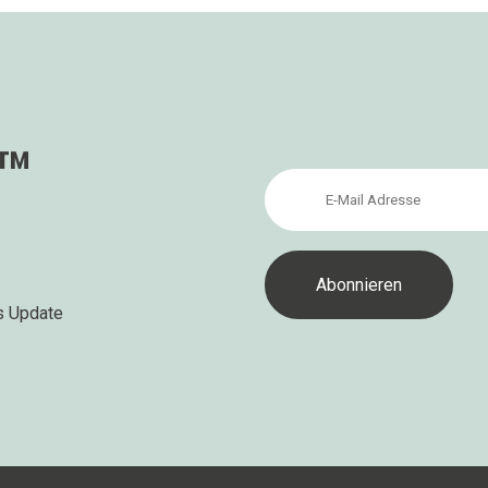
s™
s Update