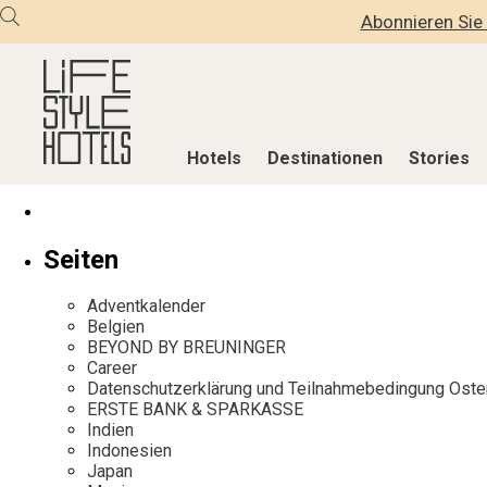
Abonnieren Sie 
Hotels
Destinationen
Stories
Hotels
Destinationen
Stories
Seiten
Alle Hotels
Alle Destinationen
Alle Stories
Adventkalender
Alpine Lifestyle
Belgien
Adventkalen
Belgien
BEYOND BY BREUNINGER
Beach
Deutschland
Aktiv & Wel
Career
City
Griechenland
Culture
Datenschutzerklärung und Teilnahmebedingung Oste
ERSTE BANK & SPARKASSE
Countryside
Indien
Design & Arc
Indien
Mindful Traveller
Indonesien
Eat & Drink
Indonesien
Japan
New Member
Italien
Mindful Trav