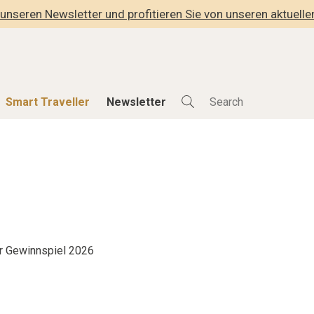
unseren Newsletter und profitieren Sie von unseren aktuell
Smart Traveller
Newsletter
Shop
Smart Travelle
Alle Produkte
Alle Smart Deals
der
Lifestylehotels BOOK
Smart Traveller
lness
The Stylemate Magazin/e
Newsletter Anmel
Gutschein/Voucher
r Gewinnspiel 2026
hitektur
eller