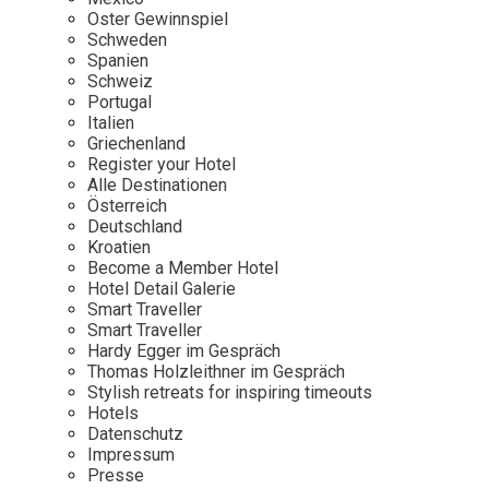
Osterkalender
Our Story
Kontakt
Oster Gewinnspiel
Mexico
Persönlichkeiten
Schweden
Career
Niederlande
Impressum
Spanien
Schweiz
Österreich
Portugal
Adventkalender
Italien
Portugal
Griechenland
Schweden
Register your Hotel
Alle Destinationen
Spanien
Österreich
Schweiz
Deutschland
Kroatien
USA
Become a Member Hotel
Hotel Detail Galerie
Smart Traveller
Smart Traveller
Hardy Egger im Gespräch
Thomas Holzleithner im Gespräch
Stylish retreats for inspiring timeouts
Hotels
Datenschutz
Impressum
Presse