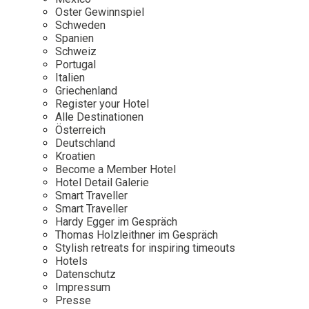
Osterkalender
Our Story
Kontakt
Oster Gewinnspiel
Mexico
Persönlichkeiten
Schweden
Career
Niederlande
Impressum
Spanien
Schweiz
Österreich
Portugal
Adventkalender
Italien
Portugal
Griechenland
Schweden
Register your Hotel
Alle Destinationen
Spanien
Österreich
Schweiz
Deutschland
Kroatien
USA
Become a Member Hotel
Hotel Detail Galerie
Smart Traveller
Smart Traveller
Hardy Egger im Gespräch
Thomas Holzleithner im Gespräch
Stylish retreats for inspiring timeouts
Hotels
Datenschutz
Impressum
Presse