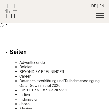
DE
|
EN
Hotels
+
Destinationen
+
Alle Hotels
Alpine Lifestyle
Stories
+
Alle Destinationen
Seiten
Beach
Belgien
Shop
+
Alle Stories
City
Adventkalender
Deutschland
Adventkalender
Smart Traveller
+
Belgien
Alle Produkte
Countryside
Griechenland
BEYOND BY BREUNINGER
Aktiv & Wellness
Lifestylehotels BOOK
Newsletter
Mindful Traveller
Career
Alle Smart Deals
Indien
Culture
Datenschutzerklärung und Teilnahmebedingung
The Stylemate Magazin/e
New Member
Smart Traveller
Become a member
+
Indonesien
Oster Gewinnspiel 2026
Design & Architektur
Gutschein/Voucher
ERSTE BANK & SPARKASSE
Wellness
Newsletter Anmeldung
Italien
About us
+
Eat & Drink
Indien
Member Benefits
Indonesien
Japan
Mindful Traveller
Register your Hotel
Japan
Mission Statement
Kroatien
Mexico