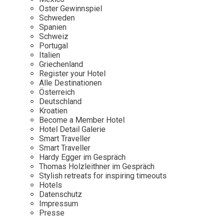
Osterkalender
Our Story
Kontakt
Oster Gewinnspiel
Mexico
Persönlichkeiten
Schweden
Career
Niederlande
Impressum
Spanien
Schweiz
Österreich
Portugal
Adventkalender
Italien
Portugal
Griechenland
Schweden
Register your Hotel
Alle Destinationen
Spanien
Österreich
Schweiz
Deutschland
Kroatien
USA
Become a Member Hotel
Hotel Detail Galerie
Smart Traveller
Smart Traveller
Hardy Egger im Gespräch
Thomas Holzleithner im Gespräch
Stylish retreats for inspiring timeouts
Hotels
Datenschutz
Impressum
Presse