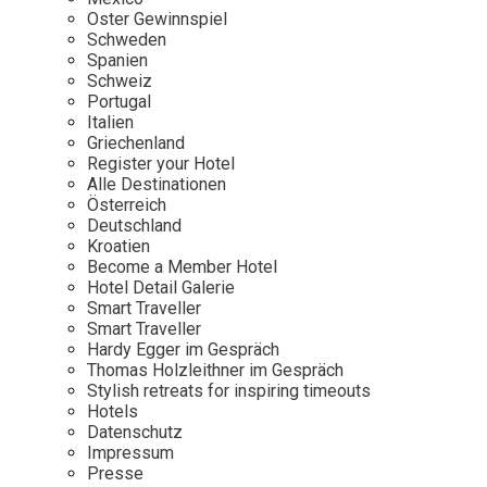
Osterkalender
Our Story
Kontakt
Oster Gewinnspiel
Mexico
Persönlichkeiten
Schweden
Career
Niederlande
Impressum
Spanien
Schweiz
Österreich
Portugal
Adventkalender
Italien
Portugal
Griechenland
Schweden
Register your Hotel
Alle Destinationen
Spanien
Österreich
Schweiz
Deutschland
Kroatien
USA
Become a Member Hotel
Hotel Detail Galerie
Smart Traveller
Smart Traveller
Hardy Egger im Gespräch
Thomas Holzleithner im Gespräch
Stylish retreats for inspiring timeouts
Hotels
Datenschutz
Impressum
Presse