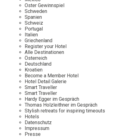
Osterkalender
Our Story
Kontakt
Oster Gewinnspiel
Mexico
Persönlichkeiten
Schweden
Career
Niederlande
Impressum
Spanien
Schweiz
Österreich
Portugal
Adventkalender
Italien
Portugal
Griechenland
Schweden
Register your Hotel
Alle Destinationen
Spanien
Österreich
Schweiz
Deutschland
Kroatien
USA
Become a Member Hotel
Hotel Detail Galerie
Smart Traveller
Smart Traveller
Hardy Egger im Gespräch
Thomas Holzleithner im Gespräch
Stylish retreats for inspiring timeouts
Hotels
Datenschutz
Impressum
Presse