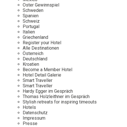
Osterkalender
Our Story
Kontakt
Oster Gewinnspiel
Mexico
Persönlichkeiten
Schweden
Career
Niederlande
Impressum
Spanien
Schweiz
Österreich
Portugal
Adventkalender
Italien
Portugal
Griechenland
Schweden
Register your Hotel
Alle Destinationen
Spanien
Österreich
Schweiz
Deutschland
Kroatien
USA
Become a Member Hotel
Hotel Detail Galerie
Smart Traveller
Smart Traveller
Hardy Egger im Gespräch
Thomas Holzleithner im Gespräch
Stylish retreats for inspiring timeouts
Hotels
Datenschutz
Impressum
Presse