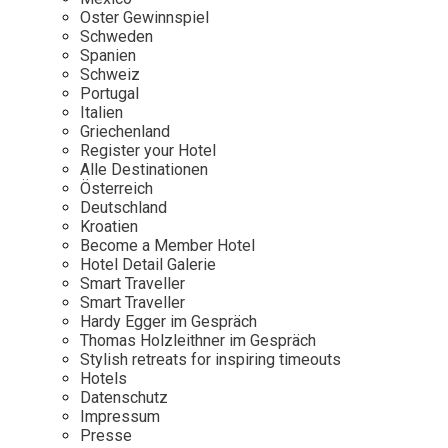
Osterkalender
Our Story
Kontakt
Oster Gewinnspiel
Mexico
Persönlichkeiten
Schweden
Career
Niederlande
Impressum
Spanien
Schweiz
Österreich
Portugal
Adventkalender
Italien
Portugal
Griechenland
Schweden
Register your Hotel
Alle Destinationen
Spanien
Österreich
Schweiz
Deutschland
Kroatien
USA
Become a Member Hotel
Hotel Detail Galerie
Smart Traveller
Smart Traveller
Hardy Egger im Gespräch
Thomas Holzleithner im Gespräch
Stylish retreats for inspiring timeouts
Hotels
Datenschutz
Impressum
Presse