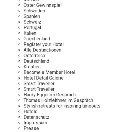
Osterkalender
Our Story
Kontakt
Oster Gewinnspiel
Mexico
Persönlichkeiten
Schweden
Career
Niederlande
Impressum
Spanien
Schweiz
Österreich
Portugal
Adventkalender
Italien
Portugal
Griechenland
Schweden
Register your Hotel
Alle Destinationen
Spanien
Österreich
Schweiz
Deutschland
Kroatien
USA
Become a Member Hotel
Hotel Detail Galerie
Smart Traveller
Smart Traveller
Hardy Egger im Gespräch
Thomas Holzleithner im Gespräch
Stylish retreats for inspiring timeouts
Hotels
Datenschutz
Impressum
Presse