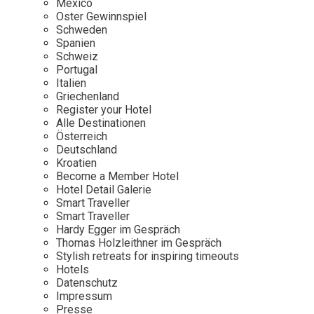
Mexico
Oster Gewinnspiel
Wellness
Japan
Osterkalend
Schweden
Kroatien
Persönlichk
Spanien
Schweiz
Mexico
Portugal
Niederlande
Italien
Griechenland
Österreich
Register your Hotel
Portugal
Alle Destinationen
Österreich
Schweden
Deutschland
Kroatien
Spanien
Become a Member Hotel
Schweiz
Hotel Detail Galerie
Smart Traveller
USA
Smart Traveller
Hardy Egger im Gespräch
Thomas Holzleithner im Gespräch
Stylish retreats for inspiring timeouts
Hotels
Datenschutz
Impressum
Presse