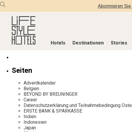
Abonnieren Sie 
Hotels
Destinationen
Stories
Hotels
Destinationen
Stories
Seiten
Alle Hotels
Alle Destinationen
Alle Stories
Adventkalender
Alpine Lifestyle
Belgien
Adventkalen
Belgien
BEYOND BY BREUNINGER
Beach
Deutschland
Aktiv & Wel
Career
City
Griechenland
Culture
Datenschutzerklärung und Teilnahmebedingung Oste
ERSTE BANK & SPARKASSE
Countryside
Indien
Design & Arc
Indien
Mindful Traveller
Indonesien
Eat & Drink
Indonesien
Japan
New Member
Italien
Mindful Trav