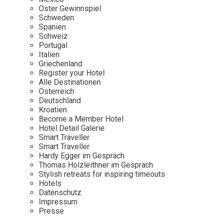
Osterkalender
Our Story
Kontakt
Oster Gewinnspiel
Mexico
Persönlichkeiten
Schweden
Career
Niederlande
Impressum
Spanien
Schweiz
Österreich
Portugal
Adventkalender
Italien
Portugal
Griechenland
Schweden
Register your Hotel
Alle Destinationen
Spanien
Österreich
Schweiz
Deutschland
Kroatien
USA
Become a Member Hotel
Hotel Detail Galerie
Smart Traveller
Smart Traveller
Hardy Egger im Gespräch
Thomas Holzleithner im Gespräch
Stylish retreats for inspiring timeouts
Hotels
Datenschutz
Impressum
Presse