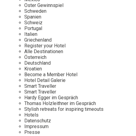
Osterkalender
Our Story
Kontakt
Oster Gewinnspiel
Mexico
Persönlichkeiten
Schweden
Career
Niederlande
Impressum
Spanien
Schweiz
Österreich
Portugal
Adventkalender
Italien
Portugal
Griechenland
Schweden
Register your Hotel
Alle Destinationen
Spanien
Österreich
Schweiz
Deutschland
Kroatien
USA
Become a Member Hotel
Hotel Detail Galerie
Smart Traveller
Smart Traveller
Hardy Egger im Gespräch
Thomas Holzleithner im Gespräch
Stylish retreats for inspiring timeouts
Hotels
Datenschutz
Impressum
Presse