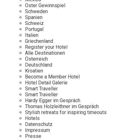
Osterkalender
Our Story
Kontakt
Oster Gewinnspiel
Mexico
Persönlichkeiten
Schweden
Career
Niederlande
Impressum
Spanien
Schweiz
Österreich
Portugal
Adventkalender
Italien
Portugal
Griechenland
Schweden
Register your Hotel
Alle Destinationen
Spanien
Österreich
Schweiz
Deutschland
Kroatien
USA
Become a Member Hotel
Hotel Detail Galerie
Smart Traveller
Smart Traveller
Hardy Egger im Gespräch
Thomas Holzleithner im Gespräch
Stylish retreats for inspiring timeouts
Hotels
Datenschutz
Impressum
Presse