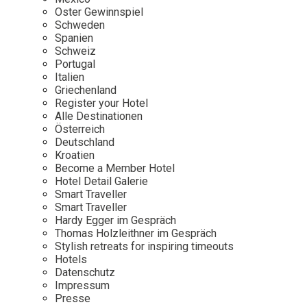
Osterkalender
Our Story
Kontakt
Oster Gewinnspiel
Mexico
Persönlichkeiten
Schweden
Career
Niederlande
Impressum
Spanien
Schweiz
Österreich
Portugal
Adventkalender
Italien
Portugal
Griechenland
Schweden
Register your Hotel
Alle Destinationen
Spanien
Österreich
Schweiz
Deutschland
Kroatien
USA
Become a Member Hotel
Hotel Detail Galerie
Smart Traveller
Smart Traveller
Hardy Egger im Gespräch
Thomas Holzleithner im Gespräch
Stylish retreats for inspiring timeouts
Hotels
Datenschutz
Impressum
Presse