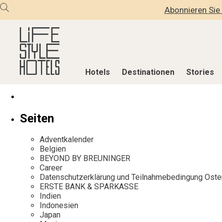
Abonnieren Sie 
Hotels
Destinationen
Stories
Hotels
Destinationen
Stories
Seiten
Alle Hotels
Alle Destinationen
Alle Stories
Adventkalender
Alpine Lifestyle
Belgien
Adventkalen
Belgien
BEYOND BY BREUNINGER
Beach
Deutschland
Aktiv & Wel
Career
City
Griechenland
Culture
Datenschutzerklärung und Teilnahmebedingung Oste
ERSTE BANK & SPARKASSE
Countryside
Indien
Design & Arc
Indien
Mindful Traveller
Indonesien
Eat & Drink
Indonesien
Japan
New Member
Italien
Mindful Trav