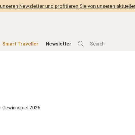
unseren Newsletter und profitieren Sie von unseren aktuell
Smart Traveller
Newsletter
Shop
Smart Travelle
Alle Produkte
Alle Smart Deals
der
Lifestylehotels BOOK
Smart Traveller
lness
The Stylemate Magazin/e
Newsletter Anmel
Gutschein/Voucher
r Gewinnspiel 2026
hitektur
eller