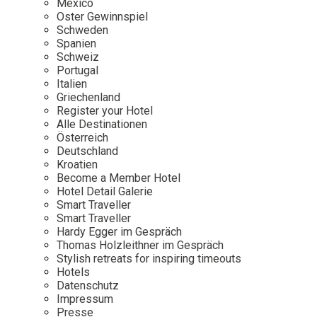
Mexico
Oster Gewinnspiel
Wellness
Japan
Osterkalend
Schweden
Kroatien
Persönlichk
Spanien
Schweiz
Mexico
Portugal
Niederlande
Italien
Griechenland
Österreich
Register your Hotel
Portugal
Alle Destinationen
Österreich
Schweden
Deutschland
Kroatien
Spanien
Become a Member Hotel
Schweiz
Hotel Detail Galerie
Smart Traveller
USA
Smart Traveller
Hardy Egger im Gespräch
Thomas Holzleithner im Gespräch
Stylish retreats for inspiring timeouts
Hotels
Datenschutz
Impressum
Presse