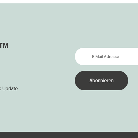
s™
s Update