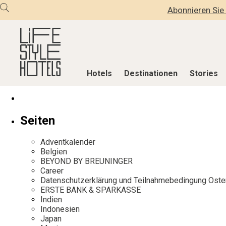
Abonnieren Sie 
Hotels
Destinationen
Stories
Hotels
Destinationen
Stories
Seiten
Alle Hotels
Alle Destinationen
Alle Stories
Adventkalender
Alpine Lifestyle
Belgien
Adventkalen
Belgien
BEYOND BY BREUNINGER
Beach
Deutschland
Aktiv & Wel
Career
City
Griechenland
Culture
Datenschutzerklärung und Teilnahmebedingung Oste
ERSTE BANK & SPARKASSE
Countryside
Indien
Design & Arc
Indien
Mindful Traveller
Indonesien
Eat & Drink
Indonesien
Japan
New Member
Italien
Mindful Trav