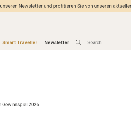
unseren Newsletter und profitieren Sie von unseren aktuell
Smart Traveller
Newsletter
Shop
Smart Travelle
Alle Produkte
Alle Smart Deals
der
Lifestylehotels BOOK
Smart Traveller
lness
The Stylemate Magazin/e
Newsletter Anmel
Gutschein/Voucher
r Gewinnspiel 2026
hitektur
eller