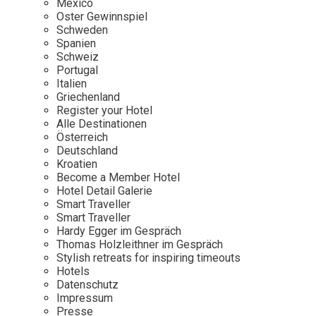
Mexico
Oster Gewinnspiel
Wellness
Japan
Osterkalend
Schweden
Kroatien
Persönlichk
Spanien
Schweiz
Mexico
Portugal
Niederlande
Italien
Griechenland
Österreich
Register your Hotel
Portugal
Alle Destinationen
Österreich
Schweden
Deutschland
Kroatien
Spanien
Become a Member Hotel
Schweiz
Hotel Detail Galerie
Smart Traveller
USA
Smart Traveller
Hardy Egger im Gespräch
Thomas Holzleithner im Gespräch
Stylish retreats for inspiring timeouts
Hotels
Datenschutz
Impressum
Presse