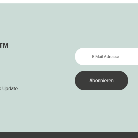
s™
s Update