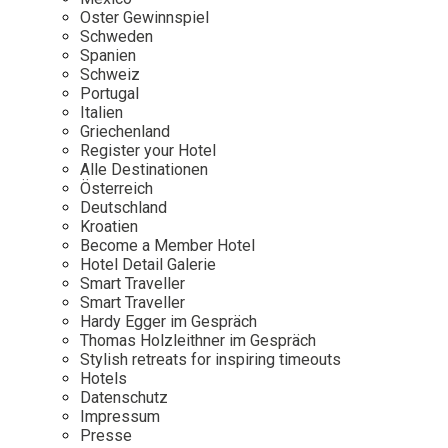
Osterkalender
Our Story
Kontakt
Oster Gewinnspiel
Mexico
Persönlichkeiten
Schweden
Career
Niederlande
Impressum
Spanien
Schweiz
Österreich
Portugal
Adventkalender
Italien
Portugal
Griechenland
Schweden
Register your Hotel
Alle Destinationen
Spanien
Österreich
Schweiz
Deutschland
Kroatien
USA
Become a Member Hotel
Hotel Detail Galerie
Smart Traveller
Smart Traveller
Hardy Egger im Gespräch
Thomas Holzleithner im Gespräch
Stylish retreats for inspiring timeouts
Hotels
Datenschutz
Impressum
Presse