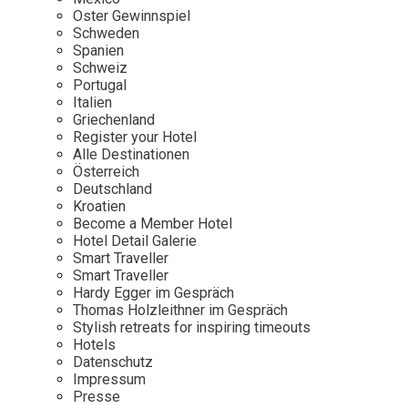
Osterkalender
Our Story
Kontakt
Oster Gewinnspiel
Mexico
Persönlichkeiten
Schweden
Career
Niederlande
Impressum
Spanien
Schweiz
Österreich
Portugal
Adventkalender
Italien
Portugal
Griechenland
Schweden
Register your Hotel
Alle Destinationen
Spanien
Österreich
Schweiz
Deutschland
Kroatien
USA
Become a Member Hotel
Hotel Detail Galerie
Smart Traveller
Smart Traveller
Hardy Egger im Gespräch
Thomas Holzleithner im Gespräch
Stylish retreats for inspiring timeouts
Hotels
Datenschutz
Impressum
Presse