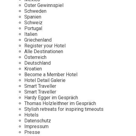
Osterkalender
Our Story
Kontakt
Oster Gewinnspiel
Mexico
Persönlichkeiten
Schweden
Career
Niederlande
Impressum
Spanien
Schweiz
Österreich
Portugal
Adventkalender
Italien
Portugal
Griechenland
Schweden
Register your Hotel
Alle Destinationen
Spanien
Österreich
Schweiz
Deutschland
Kroatien
USA
Become a Member Hotel
Hotel Detail Galerie
Smart Traveller
Smart Traveller
Hardy Egger im Gespräch
Thomas Holzleithner im Gespräch
Stylish retreats for inspiring timeouts
Hotels
Datenschutz
Impressum
Presse