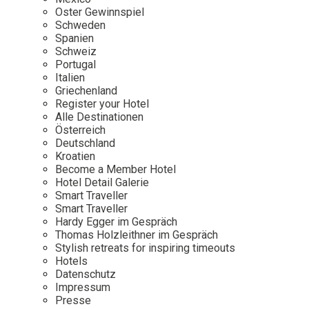
Osterkalender
Our Story
Kontakt
Oster Gewinnspiel
Mexico
Persönlichkeiten
Schweden
Career
Niederlande
Impressum
Spanien
Schweiz
Österreich
Portugal
Adventkalender
Italien
Portugal
Griechenland
Schweden
Register your Hotel
Alle Destinationen
Spanien
Österreich
Schweiz
Deutschland
Kroatien
USA
Become a Member Hotel
Hotel Detail Galerie
Smart Traveller
Smart Traveller
Hardy Egger im Gespräch
Thomas Holzleithner im Gespräch
Stylish retreats for inspiring timeouts
Hotels
Datenschutz
Impressum
Presse