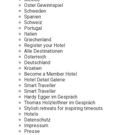
Osterkalender
Our Story
Kontakt
Oster Gewinnspiel
Mexico
Persönlichkeiten
Schweden
Career
Niederlande
Impressum
Spanien
Schweiz
Österreich
Portugal
Adventkalender
Italien
Portugal
Griechenland
Schweden
Register your Hotel
Alle Destinationen
Spanien
Österreich
Schweiz
Deutschland
Kroatien
USA
Become a Member Hotel
Hotel Detail Galerie
Smart Traveller
Smart Traveller
Hardy Egger im Gespräch
Thomas Holzleithner im Gespräch
Stylish retreats for inspiring timeouts
Hotels
Datenschutz
Impressum
Presse