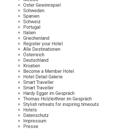
Osterkalender
Our Story
Kontakt
Oster Gewinnspiel
Mexico
Persönlichkeiten
Schweden
Career
Niederlande
Impressum
Spanien
Schweiz
Österreich
Portugal
Adventkalender
Italien
Portugal
Griechenland
Schweden
Register your Hotel
Alle Destinationen
Spanien
Österreich
Schweiz
Deutschland
Kroatien
USA
Become a Member Hotel
Hotel Detail Galerie
Smart Traveller
Smart Traveller
Hardy Egger im Gespräch
Thomas Holzleithner im Gespräch
Stylish retreats for inspiring timeouts
Hotels
Datenschutz
Impressum
Presse