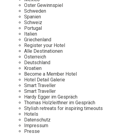
Osterkalender
Our Story
Kontakt
Oster Gewinnspiel
Mexico
Persönlichkeiten
Schweden
Career
Niederlande
Impressum
Spanien
Schweiz
Österreich
Portugal
Adventkalender
Italien
Portugal
Griechenland
Schweden
Register your Hotel
Alle Destinationen
Spanien
Österreich
Schweiz
Deutschland
Kroatien
USA
Become a Member Hotel
Hotel Detail Galerie
Smart Traveller
Smart Traveller
Hardy Egger im Gespräch
Thomas Holzleithner im Gespräch
Stylish retreats for inspiring timeouts
Hotels
Datenschutz
Impressum
Presse