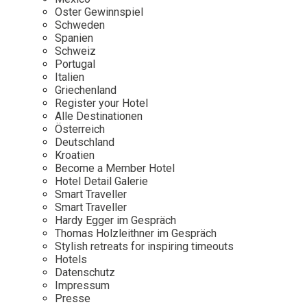
Osterkalender
Our Story
Kontakt
Oster Gewinnspiel
Mexico
Persönlichkeiten
Schweden
Career
Niederlande
Impressum
Spanien
Schweiz
Österreich
Portugal
Adventkalender
Italien
Portugal
Griechenland
Schweden
Register your Hotel
Alle Destinationen
Spanien
Österreich
Schweiz
Deutschland
Kroatien
USA
Become a Member Hotel
Hotel Detail Galerie
Smart Traveller
Smart Traveller
Hardy Egger im Gespräch
Thomas Holzleithner im Gespräch
Stylish retreats for inspiring timeouts
Hotels
Datenschutz
Impressum
Presse